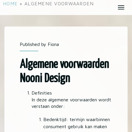
S
HOME
»
ALGEMENE VOORWAARDEN
T
k
o
i
g
p
g
t
l
o
e
Published by Fiona
m
n
a
a
i
Algemene voorwaarden
v
n
i
c
Nooni Design
g
o
a
n
Definities
t
t
In deze algemene voorwaarden wordt
i
e
verstaan onder:
o
n
n
t
Bedenktijd: termijn waarbinnen
consument gebruik kan maken